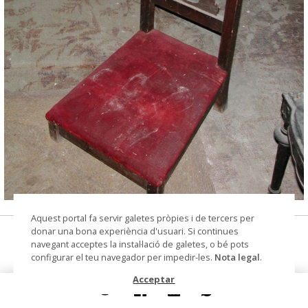
© Arxiu Fotogràfic del Consorci del Patrimoni de
Aquest portal fa servir galetes pròpies i de tercers per
Sitges
donar una bona experiència d'usuari. Si continues
reclinatori
navegant acceptes la instal·lació de galetes, o bé pots
configurar el teu navegador per impedir-les.
Nota legal
.
Datació
Últim terç segle XVIII - segle XIX
Acceptar