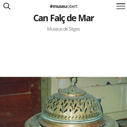
#museu
obert
Can Falç de Mar
Suma't a la iniciativa
Carlota Royo
Francesca Barcellona
Museus de Sitges
info@museuobert.cat.
Nota legal