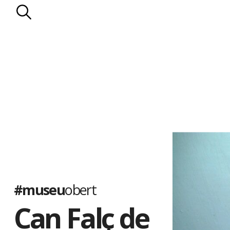
#museu
obert
Can Falç de