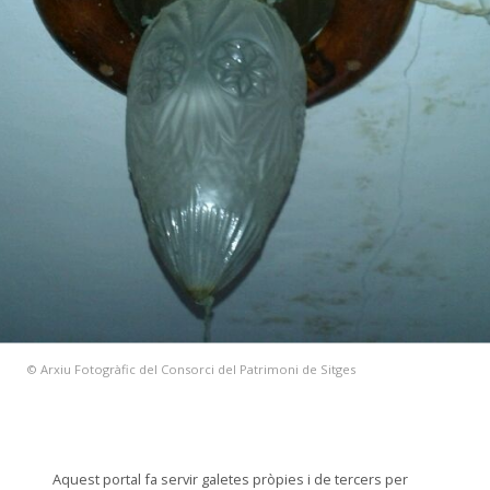
© Arxiu Fotogràfic del Consorci del Patrimoni de Sitges
Aquest portal fa servir galetes pròpies i de tercers per