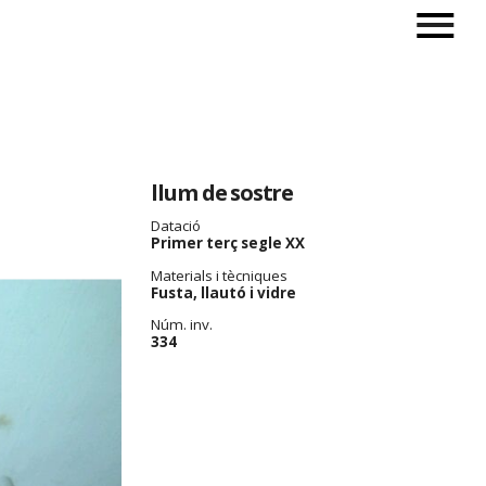
llum de sostre
Datació
Primer terç segle XX
Materials i tècniques
Fusta, llautó i vidre
Núm. inv.
334