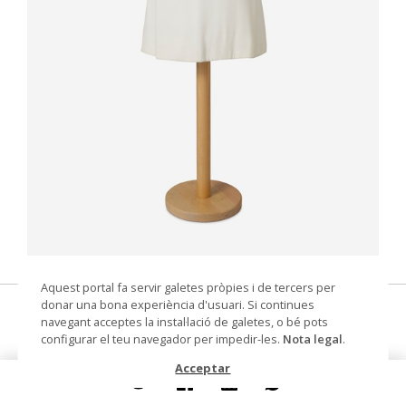
© Santa Eulalia – Tots els drets reservats - Pérez
Aquest portal fa servir galetes pròpies i de tercers per
de Tudela, Bernat
donar una bona experiència d'usuari. Si continues
Vestit de còctel
navegant acceptes la instal·lació de galetes, o bé pots
configurar el teu navegador per impedir-les.
Nota legal
.
Autoria
Santa Eulalia (Marca)
Acceptar