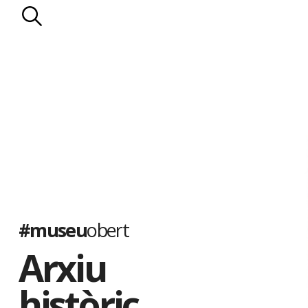
#museu
obert
Arxiu
històric