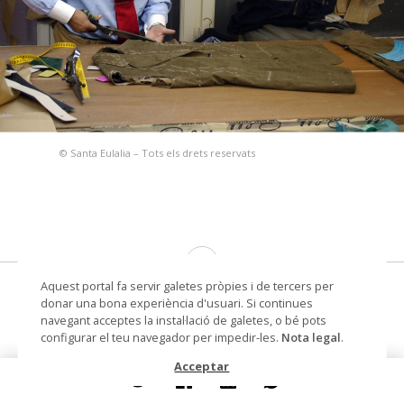
© Santa Eulalia – Tots els drets reservats
Aquest portal fa servir galetes pròpies i de tercers per
Sastrería a medida y taller de la tienda
donar una bona experiència d'usuari. Si continues
Paseo de Gracia 93
navegant acceptes la instal·lació de galetes, o bé pots
configurar el teu navegador per impedir-les.
Nota legal
.
Fotografia
Acceptar