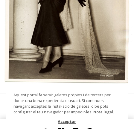
© Santa Eulalia – Tots els drets reservats
Aquest portal fa servir galetes pròpies i de tercers per
donar una bona experiència d'usuari. Si continues
Colecciones de alta costura
navegant acceptes la instal·lació de galetes, o bé pots
configurar el teu navegador per impedir-les.
Nota legal
.
Fotografia
Acceptar